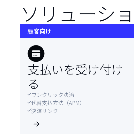
ソリューシ
顧客向け
支払いを
受け付け
る
ワンクリック決済

代替支払方法（APM）

決済リンク
