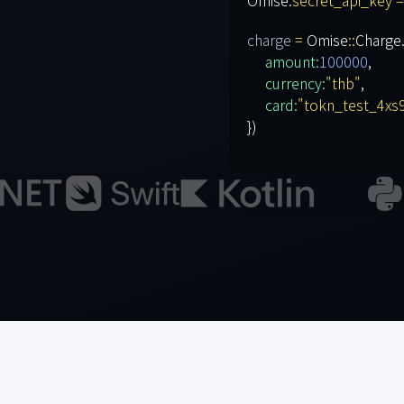
charge
=
Omise
::
Charge
amount:
100000
,
currency:
"thb"
,
card:
"tokn_test_4xs
})