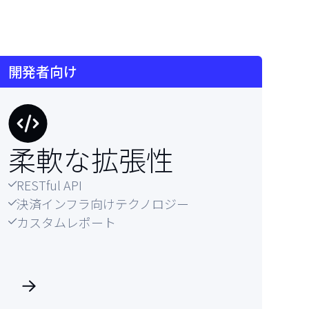
開発者向け
柔軟な
拡張性
RESTful API

決済インフラ向けテクノロジー

カスタムレポート
