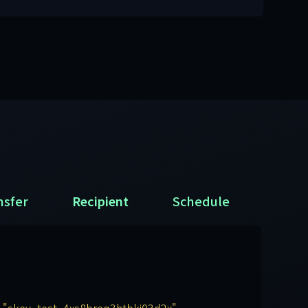
nsfer
Recipient
Schedule
= "skey_test_4xs8breq3htbkj03d2x"