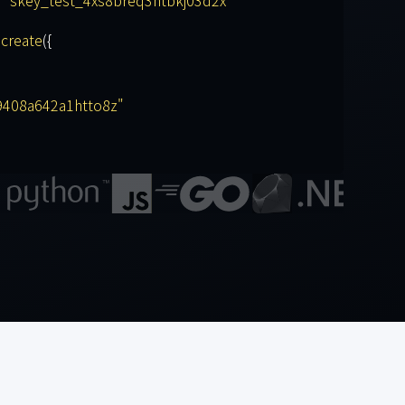
.
create
({
9408a642a1htto8z"