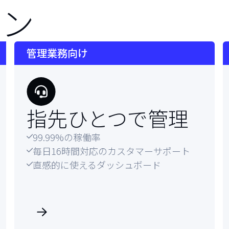
ョン
管理業務向け
指先ひとつ
で管理
99.99%の稼働率

毎日16時間対応のカスタマーサポート

直感的に使えるダッシュボード
