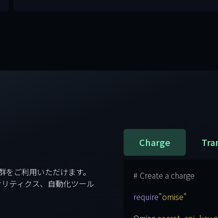
に
Charge
Tra
I群をご利用いただけます。
# Create a charge
ナリティクス、自動化ツール
require
"omise"
Omise.
secret_api_key 