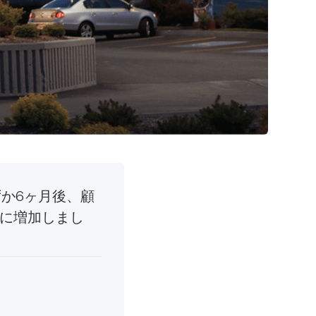
わずか6ヶ月後、顧
倍に増加しまし