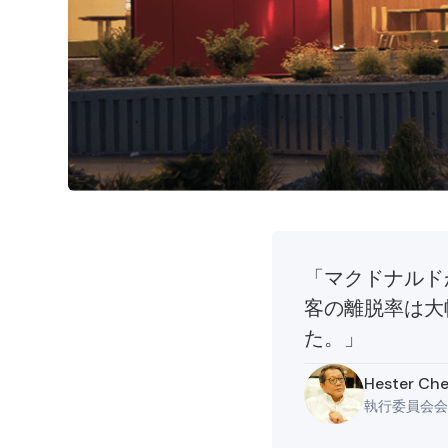
「マクドナルドが
客の離脱率は大
た。」
Hester Ch
執行委員会会