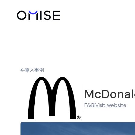
導入事例

McDonald
F&B
Visit website
|