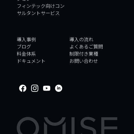
フィンテック向けコン
サルタントサービス
導入事例
導入の流れ
ブログ
よくあるご質問
料金体系
制限付き業種
ドキュメント
お問い合わせ
WELCOME TO
OMISE SUPPORT.
HOW CAN WE HELP
Ways to get started
はじめに／オンボーディング
取引
アカウントとセキュリティ
その他