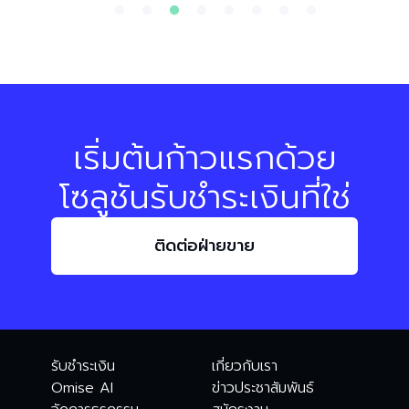
Monomax
มู
rce
Streaming Platform
No
่ง
“สำหรับแพลตฟอร์มสตรีมมิ่ง
Re
เริ่มต้นก้าวแรกด้วย
ออนไลน์อย่าง Monomax ระบบ
เรี
โซลูชันรับชำระเงินที่ใช่
การชำระเงินแบบสมัครสมาชิกที่
สำ
เชื่อถือได้คือหัวใจสำคัญของการ
รับ
ดำเนินงานของเรา เป็นกุญแจสู่
ช่
ติดต่อฝ่ายขาย
ลด
รายได้ที่มั่นคงและช่วยลดการสูญ
นั่
%
เสียลูกค้า”
บริ
Om
รับชำระเงิน
เกี่ยวกับเรา
Omise AI
ข่าวประชาสัมพันธ์