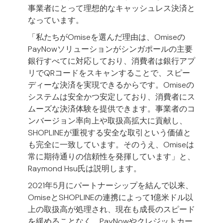
事業者にとって理想的なキャッシュレス決済と
なっています。
「私たちがOmiseを選んだ理由は、Omiseの
PayNowソリューションがシンガポールの主要
銀行すべてに対応しており、消費者は銀行アプ
リでQRコードをスキャンすることで、スピー
ディーな決済を実現できるからです。Omiseの
システムは安全かつ安定しており、消費者にス
ムーズな決済体験を提供できます。事業者のコ
ンバージョン率向上や取扱高拡大に貢献し、
SHOPLINEが重視する安全な取引という価値と
も完全に一致しています。そのうえ、Omiseは
常に期待通りの信頼性を発揮しています」と、
Raymond Hsu氏は説明します。
2021年5月にパートナーシップを結んで以来、
OmiseとSHOPLINEの連携によって
1億米ドル以
上の取扱高
が処理され、現在も成長のスピード
を緩めることなく、PayNowやクレジットカー