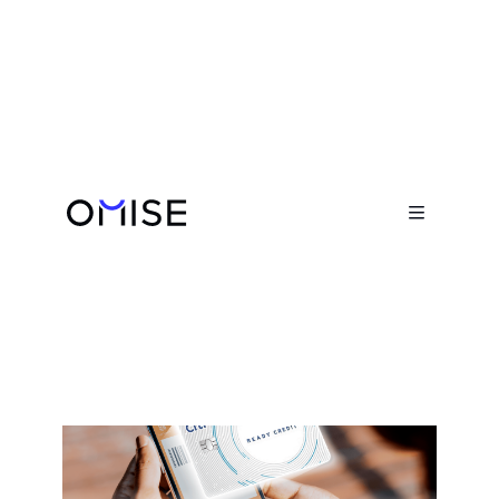
Newsroom

เติมเงินโฉมใหม่: “โอมิเซะ” ตัวกลาง

เชื่อม “ซิตี้แบงก์” กับ “ทรูมันนี่” เปิด
ช่องทางเติมเงินเข้าวอลเล็ทผ่าน “ซิตี้
เรดดี้เครดิต”
September 22, 2021