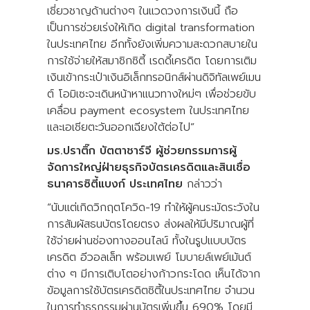
เชี่ยวชาญด้านต่างๆ ในแวดวงการเงินนี้ ถือ
เป็นการช่วยเร่งให้เกิด digital transformation
ในประเทศไทย อีกทั้งยังเพิ่มความสะดวกสบายใน
การใช้จ่ายให้สมาชิกซิตี้ เรดดี้เครดิต โดยการเติม
เงินเข้ากระเป๋าเงินอิเล็กทรอนิกส์ผ่านดิจิทัลเพย์เมน
ต์ โอมิเซะจะเดินหน้าหาแนวทางใหม่ๆ เพื่อช่วยขับ
เคลื่อน payment ecosystem ในประเทศไทย
และเอเชียตะวันออกเฉียงใต้ต่อไป”
มร.ปราติ๊ก บัตตาชาร์จี ผู้ช่วยกรรมการผู้
จัดการใหญ่ฝ่ายธุรกิจบัตรเครดิตและสินเชื่อ
ธนาคารซิตี้แบงก์ ประเทศไทย
กล่าวว่า
“นับแต่เกิดวิกฤตโควิด-19 ทำให้ผู้คนระมัดระวังใน
การสัมผัสธนบัตรโดยตรง ส่งผลให้มีปริมาณผู้ที่
ใช้จ่ายผ่านช่องทางออนไลน์ ทั้งในรูปแบบบัตร
เครดิต อีวอลเล็ท พร้อมเพย์ โมบายล์เพย์เม้นต์
ต่าง ๆ มีการเติบโตอย่างก้าวกระโดด เห็นได้จาก
ข้อมูลการใช้บัตรเครดิตซิตี้ในประเทศไทย จำนวน
ในการทำธุรกรรมผ่านบัตรเพิ่มขึ้น 690% โดยมี