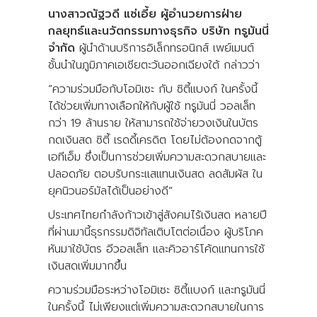
นางสาวณัฐวดี แซ่เอี้ย ผู้อำนวยการฝ่าย
กลยุทธ์และนวัตกรรมทางธุรกิจ บริษัท ทรูมันนี่
จำกัด
ผู้นำด้านบริการอิเล็กทรอนิกส์ เพย์เมนต์
ชั้นนำในภูมิภาคเอเชียตะวันออกเฉียงใต้ กล่าวว่า
“ความร่วมมือกับโอมิเซะ กับ ซิตี้แบงก์ ในครั้งนี้
ได้ช่วยเพิ่มทางเลือกให้กับผู้ใช้ ทรูมันนี่ วอลเล็ท
กว่า 19 ล้านราย ให้สามารถใช้จ่ายวงเงินในบัตร
กดเงินสด ซิตี้ เรดดี้เครดิต โดยไม่ต้องกดจากตู้
เอทีเอ็ม ซึ่งเป็นการช่วยเพิ่มความสะดวกสบายและ
ปลอดภัย ตอบรับกระแสแทนเงินสด ลดสัมผัส ใน
ยุคนิวนอร์มัลได้เป็นอย่างดี”
ประเทศไทยกำลังก้าวเข้าสู่สังคมไร้เงินสด หลายปี
ที่ผ่านมานี้ธุรกรรมดิจิทัลเติบโตต่อเนื่อง ผู้บริโภค
หันมาใช้บัตร อีวอลเล็ท และคิวอาร์โค้ดแทนการใช้
เงินสดเพิ่มมากขึ้น
ความร่วมมือระหว่างโอมิเซะ ซิตี้แบงก์ และทรูมันนี่
ในครั้งนี้ ไม่เพียงแต่เพิ่มความสะดวกสบายในการ