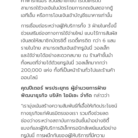
ค้าพาร์ทเนอร์ ส่วนสมาชิกซิตี้ เรดดี้เครดิต
สามารถใช้วงเงินในบัตรโดยการกดเงินสดจากตู้
เอทีเอ็ม หรือการโอนเงินเข้าบัญชีธนาคารเท่านั้น
การเชื่อมต่อระหว่างผู้ให้บริการทั้ง 3 ฝ่ายในครั้งนี้
ช่วยเสริมช่องทางการใช้จ่ายใหม่ แบบไร้การสัมผัส
เงินสดให้สมาชิกบัตรซิตี้ เรดดี้เครดิต กว่า 6 แสน
รายในไทย สามารถเติมเงินเข้าทรูมันนี่ วอลเล็ท
และใช้จ่ายได้อย่างสะดวกสบาย ณ ร้านค้าชั้นนำ
ทั้งหมดที่จ่ายได้ด้วยทรูมันนี่ วอลเล็ทมากกว่า
200,000 แห่ง ทั้งที่เป็นหน้าร้านทั่วไปและร้านค้า
ออนไลน์
คุณปีเตอร์ พรประยุทธ ผู้อำนวยการฝ่าย
พัฒนาธุรกิจ บริษัท โอมิเซะ จำกัด
กล่าวว่า
“เรามุ่งเน้นสร้างความสัมพันธ์ที่เอื้อให้เกิดประโยชน์
ทางธุรกิจแก่พันธมิตรของเรา รวมถึงช่วยลด
ช่องว่างระหว่างสถาบันการเงินชั้นนำอย่างซิตี้
แบงก์และผู้ให้บริการอิเล็กทรอนิกส์เพย์เมนต์อย่าง
ทรูมันนี่ การผนึกกันของผู้ให้บริการที่มีความ