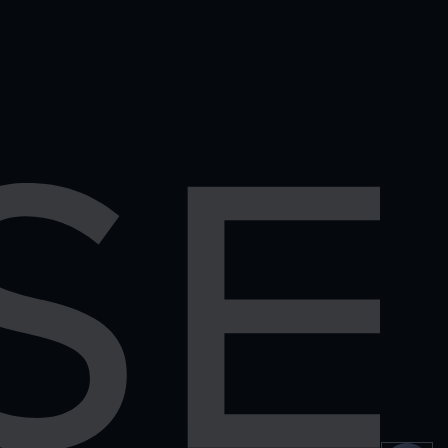
WELCOME TO
OMISE SUPPORT.
HOW CAN WE HELP
Ways to get started
เริ่มต้นใช้งาน
ตรวจสอบรายการธุรกร
บัญชีและความปลอดภัย
อื่นๆ