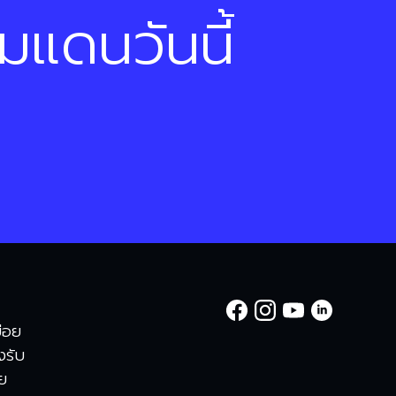
รมแดนวันนี้
่อย
องรับ
าย