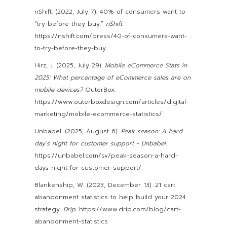
nShift. (2022, July 7). 40% of consumers want to
“try before they buy.”
nShift
.
https://nshift.com/press/40-of-consumers-want-
to-try-before-they-buy
Hirz, J. (2025, July 29).
Mobile eCommerce Stats in
2025: What percentage of eCommerce sales are on
mobile devices?
OuterBox.
https://www.outerboxdesign.com/articles/digital-
marketing/mobile-ecommerce-statistics/
Unbabel. (2025, August 6).
Peak season: A hard
day’s night for customer support - Unbabel
.
https://unbabel.com/sv/peak-season-a-hard-
days-night-for-customer-support/
Blankenship, W. (2023, December 13). 21 cart
abandonment statistics to help build your 2024
strategy.
Drip
. https://www.drip.com/blog/cart-
abandonment-statistics