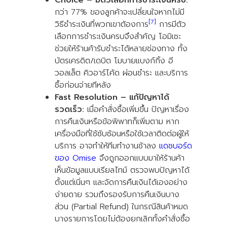
Choice – มีตัวเลือกการชำระเงินครบ:
กว่า 77% ของลูกค้าจะเปลี่ยนใจหากไม่มี
[7]
วิธีชำระเงินที่พวกเขาต้องการ
การมีตัว
เลือกการชำระเงินครบจึงสำคัญ โอมิเซะ
ช่วยให้ร้านค้ารับชำระได้หลายช่องทาง ทั้ง
บัตรเครดิต/เดบิต โมบายแบงก์กิ้ง อี
วอลเล็ต คิวอาร์โค้ด ผ่อนชำระ และบริการ
ซื้อก่อนจ่ายทีหลัง
Fast Resolution – แก้ปัญหาได้
รวดเร็ว:
เมื่อคำสั่งซื้อเพิ่มขึ้น ปัญหาเรื่อง
การคืนเงินหรือข้อพิพาทก็เพิ่มตาม หาก
เครื่องมือที่ใช้ซับซ้อนหรือใช้เวลาติดต่อผู้ให้
บริการ อาจทำให้ทีมทำงานช้าลง
แดชบอร์ด
ของ Omise
จึงถูกออกแบบมาให้ร้านค้า
เห็นข้อมูลแบบเรียลไทม์ ตรวจพบปัญหาได้
ตั้งแต่เนิ่นๆ และจัดการคืนเงินได้เองอย่าง
ง่ายดาย รวมถึงรองรับการคืนเงินบาง
ส่วน (Partial Refund) ในกรณีสินค้าหมด
บางรายการโดยไม่ต้องยกเลิกทั้งคำสั่งซื้อ