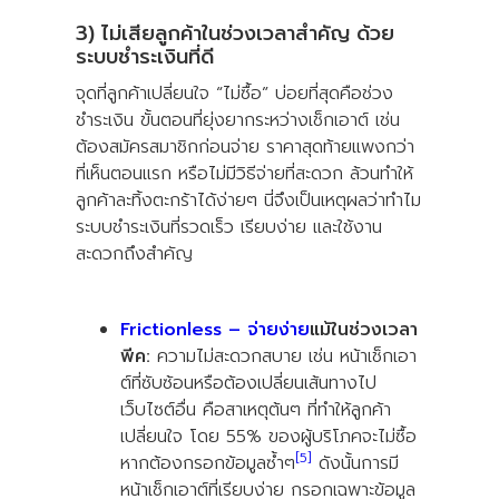
3) ไม่เสียลูกค้าในช่วงเวลาสำคัญ ด้วย
ระบบชำระเงินที่ดี
จุดที่ลูกค้าเปลี่ยนใจ “ไม่ซื้อ” บ่อยที่สุดคือช่วง
ชำระเงิน ขั้นตอนที่ยุ่งยากระหว่างเช็กเอาต์ เช่น
ต้องสมัครสมาชิกก่อนจ่าย ราคาสุดท้ายแพงกว่า
ที่เห็นตอนแรก หรือไม่มีวิธีจ่ายที่สะดวก ล้วนทำให้
ลูกค้าละทิ้งตะกร้าได้ง่ายๆ นี่จึงเป็นเหตุผลว่าทำไม
ระบบชำระเงินที่รวดเร็ว เรียบง่าย และใช้งาน
สะดวกถึงสำคัญ
Frictionless – จ่ายง่าย
แม้ในช่วงเวลา
พีค:
ความไม่สะดวกสบาย เช่น หน้าเช็กเอา
ต์ที่ซับซ้อนหรือต้องเปลี่ยนเส้นทางไป
เว็บไซต์อื่น คือสาเหตุต้นๆ ที่ทำให้ลูกค้า
เปลี่ยนใจ โดย 55% ของผู้บริโภคจะไม่ซื้อ
[5]
หากต้องกรอกข้อมูลซ้ำๆ
ดังนั้นการมี
หน้าเช็กเอาต์ที่เรียบง่าย กรอกเฉพาะข้อมูล