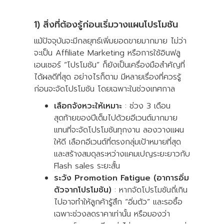
1) สิ่งที่ต้องรู้ก่อนเริ่มวางแผนโปรโมชัน
แม้ปัจจุบันจะมีกลยุทธ์เพิ่มยอดขายมากมาย ไม่ว่า
จะเป็น Affiliate Marketing หรือการใช้อินฟลู
เอนเซอร์ “โปรโมชัน” ก็ยังเป็นเครื่องมือสำคัญที่
ได้ผลดีที่สุด อย่างไรก็ตาม มีหลายเรื่องที่ควรรู้
ก่อนจะจัดโปรโมชัน โดยเฉพาะในช่วงเทศกาล
เลือกจังหวะให้เหมาะ
: ช่วง 3 เดือน
สุดท้ายของปีเต็มไปด้วยอีเวนต์มากมาย
แทนที่จะจัดโปรโมชันทุกงาน ลองวางแผน
ให้ดี เลือกอีเวนต์ที่ตรงกลุ่มเป้าหมายที่สุด
และสร้างสมดุลระหว่างแคมเปญระยะยาวกับ
Flash sales ระยะสั้น
ระวัง Promotion Fatigue (อาการอิ่ม
ตัวจากโปรโมชัน)
: หากจัดโปรโมชันถี่เกิน
ไปอาจทำให้ลูกค้ารู้สึก “อิ่มตัว” และรอซื้อ
เฉพาะช่วงลดราคาเท่านั้น หรือมองว่า