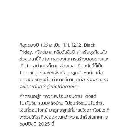
เมื่อพูดถึงช่วงปลายปี หลายคนคงนึกถึง
บรรยากาศแห่งความสุข การแลกของขวัญ แสง
ไฟประดับ และการเฉลิมฉลอง ส่วนเหล่านักช้อปก็
คงตั้งตารอเทศกาลชอปปิงที่มาพร้อมดีลพิเศษ
ที่สุดของปี ไม่ว่าจะเป็น 11.11, 12.12, Black
Friday, คริสต์มาส หรือวันสิ้นปี สำหรับธุรกิจแล้ว
ช่วงเวลานี้คือโอกาสทองในการสร้างยอดขายและ
เติบโต อย่างไรก็ตาม ช่วงเวลาเดียวกันนี้ก็เป็น
โอกาสที่คู่แข่งจะใช้เพื่อดึงดูดลูกค้าเช่นกัน เมื่อ
การแข่งขันสูงขึ้น คำถามที่ตามมาคือ
ร้านของเรา
จะโดดเด่นกว่าคู่แข่งได้อย่างไร?
คำตอบอยู่ที่ “ความพร้อมรอบด้าน” ตั้งแต่
โปรโมชัน ระบบหลังบ้าน ไปจนถึงระบบรับชำระ
เงินที่ตอบโจทย์ มาดูกลยุทธ์ที่น่าสนใจจากโอมิเซะที่
จะช่วยให้ธุรกิจของคุณคว้าความสำเร็จในเทศกาล
ชอปปิงปี 2025 นี้