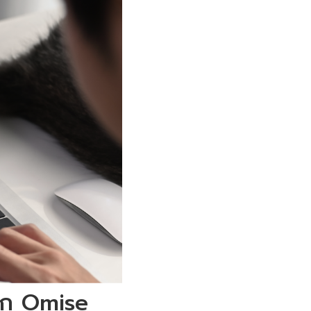
่จาก Omise