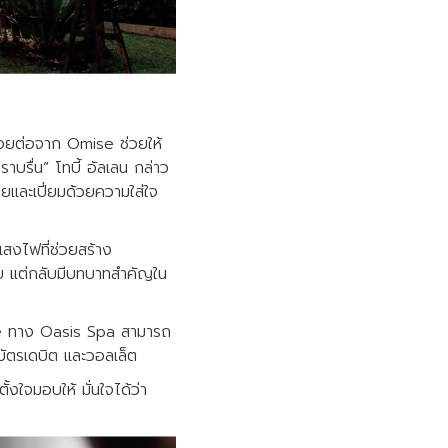
้รอยต่อจาก Omise ช่วยให้
บรื่น” โทบี้ อัลเลน กล่าว
และเปี่ยมด้วยความใส่ใจ
สงไฟที่ช่วยสร้าง
อย แต่กลับมีบทบาทสำคัญใน
ise ทาง Oasis Spa สามารถ
บัตรเดบิต และวอลเล็ต
งใจมอบให้ มั่นใจได้ว่า