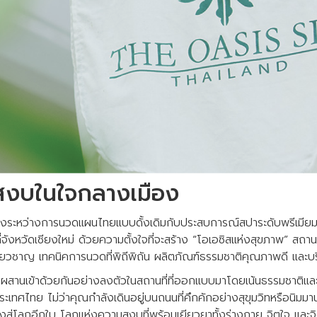
งบในใจกลางเมือง
างระหว่างการนวดแผนไทยแบบดั้งเดิมกับประสบการณ์สปาระดับพรีเมียม ผู
จังหวัดเชียงใหม่ ด้วยความตั้งใจที่จะสร้าง “โอเอซิสแห่งสุขภาพ” สถาน
ชี่ยวชาญ เทคนิคการนวดที่พิถีพิถัน ผลิตภัณฑ์ธรรมชาติคุณภาพดี และบริ
ผสานเข้าด้วยกันอย่างลงตัวในสถานที่ที่ออกแบบมาโดยเน้นธรรมชาติและ
เทศไทย ไม่ว่าคุณกำลังเดินอยู่บนถนนที่คึกคักอย่างสุขุมวิทหรือนิมมาน แต
นทางสู่โลกอีกใบ โลกแห่งความสงบที่พร้อมเยียวยาทั้งร่างกาย จิตใจ แ