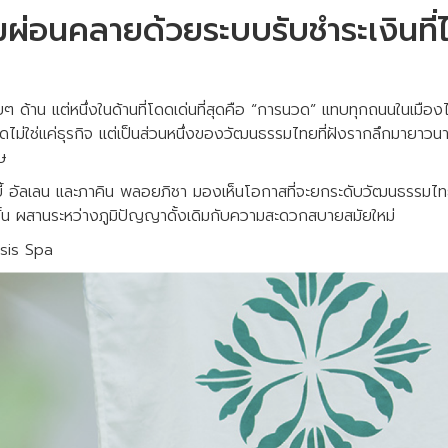
ผ่อนคลายด้วยระบบรับชำระเงินที่ไ
ยๆ ด้าน แต่หนึ่งในด้านที่โดดเด่นที่สุดคือ “การนวด” แทบทุกถนนในเมืองไ
วดไม่ใช่แค่ธุรกิจ แต่เป็นส่วนหนึ่งของวัฒนธรรมไทยที่ฝังรากลึกมายาว
ษ
้ อัลเลน และภาคิน พลอยภิชา มองเห็นโอกาสที่จะยกระดับวัฒนธรรมไทย
ชั้น ผสานระหว่างภูมิปัญญาดั้งเดิมกับความสะดวกสบายสมัยใหม่
asis Spa