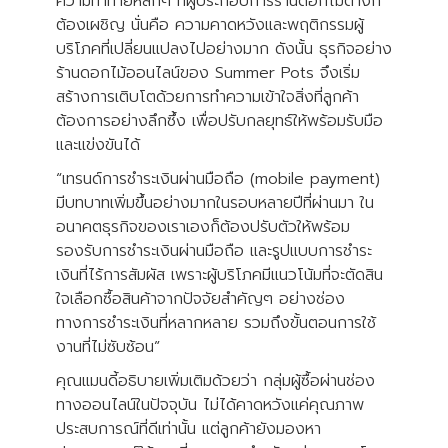
ความท้าทายหลักๆ ที่ผู้ประกอบการร้านดอกไม้ต่างก็
ต้องเผชิญ นั่นคือ ความคาดหวังและพฤติกรรมผู้
บริโภคที่เปลี่ยนแปลงไปอย่างมาก ดังนั้น ธุรกิจอย่าง
ร้านดอกไม้ออนไลน์ของ Summer Pots จึงเริ่ม
สร้างการเติบโตด้วยการทำความเข้าใจสิ่งที่ลูกค้า
ต้องการอย่างลึกซึ้ง เพื่อปรับกลยุทธ์ให้พร้อมรับมือ
และแข่งขันได้
“เทรนด์การชำระเงินผ่านมือถือ (mobile payment)
มีบทบาทเพิ่มขึ้นอย่างมากในรอบหลายปีที่ผ่านมา ใน
อนาคตธุรกิจของเราเองก็ต้องปรับตัวให้พร้อม
รองรับการชำระเงินผ่านมือถือ และรูปแบบการชำระ
เงินที่ไร้การสัมผัส เพราะผู้บริโภคมีแนวโน้มที่จะตัดสิน
ใจเลือกซื้อสินค้าจากปัจจัยสำคัญๆ อย่างช่อง
ทางการชำระเงินที่หลากหลาย รวมถึงขั้นตอนการใช้
งานที่ไม่ซับซ้อน”
คุณแมนดี้อธิบายเพิ่มเติมด้วยว่า กลุ่มผู้ซื้อผ่านช่อง
ทางออนไลน์ในปัจจุบัน ไม่ได้คาดหวังแค่คุณภาพ
ประสบการณ์ที่ดีเท่านั้น แต่ลูกค้ายังมองหา