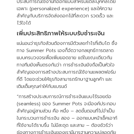
ประสบการณ์ใช้งานที่ออกแบบสำหรับแต่ละบุคคลโดย
เฉพาะ (personalized experience) และให้ความ
สำคัญกับบริการจัดส่งดอกไม้ที่สะดวก รวดเร็ว และ
ไว้ใจได้
เพิ่มประสิทธิภาพให้ระบบรับชำระเงิน
แน่นอนว่าธุรกิจล้วนต้องการมีตัวเลขกำไรที่เติบโต ซึ่ง
ทาง Summer Pots เองก็จัดวางกลยุทธ์การตลาด
แบบครบวงจรเพื่อเพิ่มยอดขาย แต่ในขณะเดียวกัน
ทางทีมยังเห็นตรงกันว่า การชำระเงินยังถือเป็นหัวใจ
สำคัญของการสร้างประสบการณ์ใช้งานแพลตฟอร์ม
ที่ดี โดยจะช่วยให้ธุรกิจสามารถรักษาฐานลูกค้า และ
เติมเต็มคุณค่าให้กับแบรนด์
“การสร้างประสบการณ์การชำระเงินแบบไร้รอยต่อ
(seamless) ของ Summer Pots จะมีองค์ประกอบ
สำคัญอยู่สามส่วน คือ หนึ่ง – ลดขั้นตอนที่ไม่จำเป็น
ในกระบวนการชำระเงิน สอง – ออกแบบหน้าเช็คเอาท์
ที่ใช้งานได้ราบรื่น ไม่มีสะดุด และสาม – ต้องชัวร์ว่า
ช่องทางการชำระเงินของเรามีมารฐานความปลอดภัย