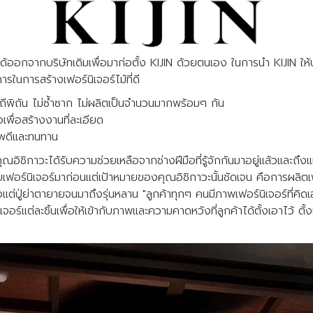
ได้ออกจากบริษัทเดิมเพื่อมาก่อตั้ง KIJIN ด้วยตนเอง ในการนำ KIJIN ให
รในการสร้างเฟอร์นิเจอร์ไม้ที่ดี
ิถีพิถัน ไม่ซ้ำซาก ไม่ผลิตเป็นจำนวนมากพร้อมๆ กัน
มือเพื่อสร้างงานที่ละเอียด
ภาพดีและทนทาน
ณอิชิกาวะได้รับความช่วยเหลือจากช่างฝีมือที่รู้จักกันมาอยู่แล้วและถึงแม
์นิเจอร์มาก่อนแต่เป้าหมายของคุณอิชิกาวะนั้นชัดเจน คือการผลิตเฟอร
งแต่ปู่ย่าตายายจนมาถึงรุ่นหลาน "ลูกค้าทุกๆ คนมีภาพเฟอร์นิเจอร์ที่คิดเ
จอร์แต่ละชิ้นเพื่อให้เข้ากับภาพและความคาดหวังที่ลูกค้าได้ตั้งเอาไว้ ต