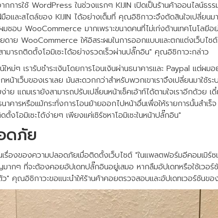
น์จากการใช้ WordPress ในช่วงแรกๆ KIJIN เปิดเป็นร้านค้าออนไลน์ธรร
ฝีมือและสไตล์ของ KIJIN ได้อย่างเต็มที่ คุณอิชิกาวะจึงตัดสินใจเปลี่
"ผมชอบ WooCommerce มากเพราะขนาดคนที่ไม่เก่งด้านเทคโนโลยีอย่
งง่ายดาย WooCommerce ให้อิสระผมในการออกแบบและตกแต่งเว็บไซต์ได
สามารถติดตั้งโอมิเซะได้อย่างรวดเร็วผ่านปลั๊กอิน" คุณอิชิกาวะกล่าว
นไลน์ใหม่ๆ เรารับชำระเงินโดยการโอนเงินผ่านธนาคารและ Paypal แต่ผมอ
ากหน้าเว็บของเราเลย มันสะดวกกว่าสำหรับพวกเขาเราจึงเปลี่ยนมาใช้ระบ
ยบง่าย แถมเรายังสามารถปรับเปลี่ยนหน้าเช็คเอ้าท์ได้ตามใจเราอีกด้วย เดี
ธนาคารหรือแม้กระทั่งการโอนย้ายออกไปหน้าอื่นเพื่อให้รายการนั้นสำเร็จ
ตั้งโอมิเซะได้ง่ายๆ เพียงแค่เซิร์ชหาโอมิเซะในหน้าปลั๊กอิน"
อดภัย
ือนเรื่องของความปลอดภัยเมื่อติดตั้งเว็บไซต์ "ในแพลตฟอร์มอีคอมเม
 ที่จะต้องคอยอัปเดทปลั๊กอินอยู่เสมอ หากลืมอัปเดทหรือใช้เวอร์ชัน
ตัว" คุณอิชิกาวะขอแนะนำให้ร้านค้าคอยตรวจสอบและอัปเดทเวอร์ชันของ