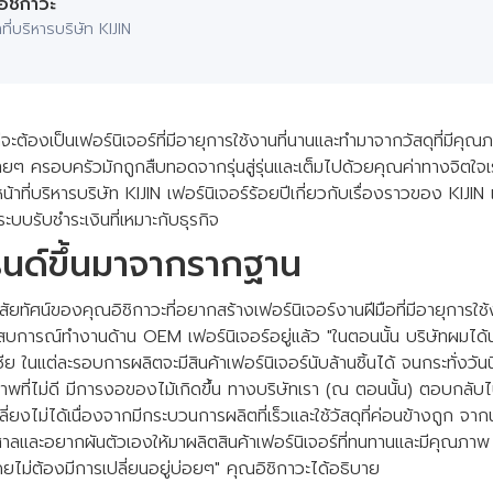
อิชิกาวะ
ที่บริหารบริษัท KIJIN
่ดีจะต้องเป็นเฟอร์นิเจอร์ที่มีอายุการใช้งานที่นานและทำมาจากวัสดุที่มีค
ลายๆ ครอบครัวมักถูกสืบทอดจากรุ่นสู่รุ่นและเต็มไปด้วยคุณค่าทางจิตใจ
หน้าที่บริหารบริษัท KIJIN เฟอร์นิเจอร์ร้อยปีเกี่ยวกับเรื่องราวของ KIJIN
ะบบรับชำระเงินที่เหมาะกับธุรกิจ
นด์ขึ้นมาจากรากฐาน
ิสัยทัศน์ของคุณอิชิกาวะที่อยากสร้างเฟอร์นิเจอร์งานฝีมือที่มีอายุการใช
ระสบการณ์ทำงานด้าน OEM เฟอร์นิเจอร์อยู่แล้ว "ในตอนนั้น บริษัทผมได้
ีย ในแต่ละรอบการผลิตจะมีสินค้าเฟอร์นิเจอร์นับล้านชิ้นได้ จนกระทั่งวั
ุณภาพที่ไม่ดี มีการงอของไม้เกิดขึ้น ทางบริษัทเรา (ณ ตอนนั้น) ตอบกลั
กเลี่ยงไม่ได้เนื่องจากมีกระบวนการผลิตที่เร็วและใช้วัสดุที่ค่อนข้างถูก จากนั
และอยากผันตัวเองให้มาผลิตสินค้าเฟอร์นิเจอร์ที่ทนทานและมีคุณภาพ ผมเ
ยไม่ต้องมีการเปลี่ยนอยู่บ่อยๆ" คุณอิชิกาวะได้อธิบาย