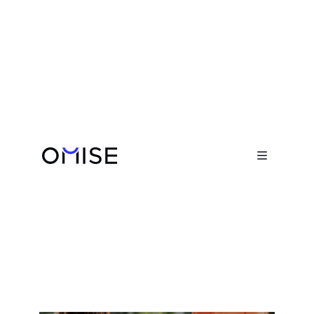
เรื่องราวความสำเร็จ

FastShip
แพลตฟอร์มขนส่งระหว่างประเทศ
Visit website
