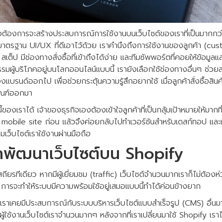
ือต้องการจะสร้างประสบการณ์การใช้งานบนเว็บไซต์ของเราที่เป็นมากกว่าก
ตรฐาน UI/UX ที่ดีเอาไว้ด้วย เราคำนึงถึงการใช้งานของลูกค้า (cus
 สเต็ป มีช่องทางสั่งซื้อที่เข้าถึงได้ง่าย และทีมซัพพอร์ตที่คอยให้ข้อ
รรมผู้บริโภคอยู่บนโลกออนไลน์แบบนี้ เรายังเลือกใช้ช่องทางอื่นๆ ช่วยส
งแบรนด์ออกไป เพื่อช่วยกระตุ้นความรู้สึกอยากใช้ เมื่อลูกค้าสั่งซื้อสิ
ัณฑ์ออกมา
ของเราได้ เจ้าของธุรกิจเองต้องเข้าใจลูกค้าที่เป็นกลุ้มเป้าหมายให้มากท
า mobile site ก่อน แล้วจึงค่อยกลับไปทำเวอร์ชันสำหรับเดสก์ทอป และเ
มเว็บไซต์เราใช้งานผ่านมือถือ
ือกพัฒนาเว็บไซต์บน Shopify
ถียรทีเดียว หากมีผู้เยี่ยมชม (traffic) เว็บไซต์จำนวนมากเราก็ไม่ต้องห่ว
การจะทำให้ระบบมีความพร้อมใช้อยู่เสมอแบบนี้ทำได้ค่อนข้างยาก
y เราเคยมีประสบการณ์กับระบบบริหารเว็บไซต์แบบสำเร็จรูป (CMS) อื่นม
่มีผู้ใช้งานเว็บไซต์เราจำนวนมากๆ หลังจากที่เราเปลี่ยนมาใช้ Shopify เราไ