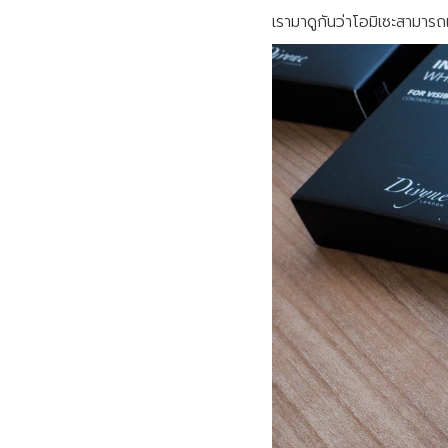
เรามาดูกันว่าโอมิเซะสามา