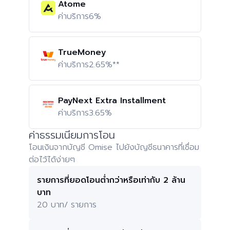
Atome
ค่าบริการ
6%
TrueMoney
ค่าบริการ
2.65%**
PayNext Extra Installment
ค่าบริการ
3.65%
ค่าธรรมเนียมการโอน
โอนเงินจากบัญชี Omise ไปยังบัญชีธนาคารที่เชื่อม
ต่อไว้ได้ง่ายๆ
รายการที่ยอดโอนต่ำกว่าหรือเท่ากับ 2 ล้าน
บาท
20 บาท
/ รายการ