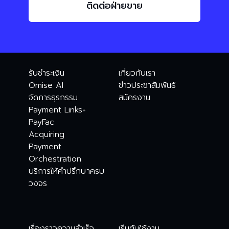
ติดต่อฝ่ายขาย
รับชำระเงิน
เกี่ยวกับเรา
Omise AI
ข่าวประชาสัมพันธ์
จัดการธุรกรรม
สมัครงาน
Payment Links+
PayFac
Acquiring
Payment
Orchestration
บริการให้คำปรึกษาครบ
วงจร
เรื่องราวความสำเร็จ
เริ่มต้นใช้งาน