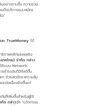
งินอย่างราบรื่น ความร่วม
ปจนถึงบริการแบบสมัคร
งมั่นใจ”
และ TrueMoney
ได้
ิทธิภาพหลักและผลเชิง
ระเทศไทย) จำกัด กล่าว
ิ่มใช้ระบบ Network
ำระเงินดิจิทัลดีขึ้น
oken ช่วยลดอัตราความล้ม
ต่อเนื่องยิ่งขึ้นแก่
ี่เพิ่มขึ้นสำหรับผู้ใช้
ำกัด กล่าวว่า
“นวัตกรรม