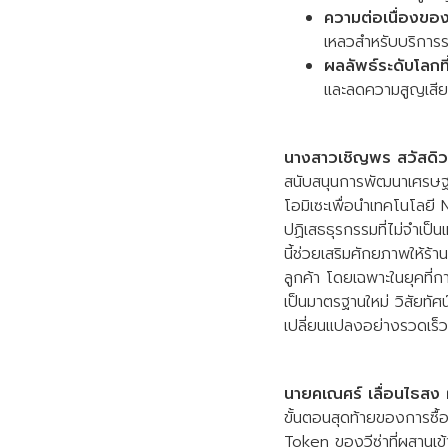
ความต่อเนื่องของ
เหลวสำหรับบริการร
ผลลัพธ์ระดับโลกที่
และลดความสูญเสียจ
นางสาวเชิญพร สวัสดิวร
สนับสนุนการพัฒนาเศรษฐกิ
โอมิเซะเพื่อนำเทคโนโลย
ปฏิเสธธุรกรรมที่ไม่จำเป็น
นี้ช่วยเสริมศักยภาพให้ร
ลูกค้า โดยเฉพาะในยุคที่
เป็นมาตรฐานใหม่ วิสัยทัศ
เปลี่ยนแปลงอย่างรวดเร็ว
นายคเณศร์ เลื่อนไธสง ผ
ขั้นตอนสุดท้ายของการซื
Token ของวีซ่าที่ผสานเ