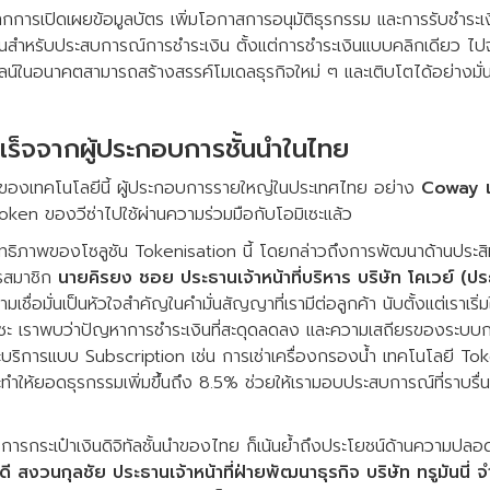
ากการเปิดเผยข้อมูลบัตร เพิ่มโอกาสการอนุมัติธุรกรรม และการรับชำระเ
ฐานสำหรับประสบการณ์การชำระเงิน ตั้งแต่การชำระเงินแบบคลิกเดียว ไ
อนไลน์ในอนาคตสามารถสร้างสรรค์โมเดลธุรกิจใหม่ ๆ และเติบโตได้อย่า
เร็จจากผู้ประกอบการชั้นนำในไทย
่าของเทคโนโลยีนี้ ผู้ประกอบการรายใหญ่ในประเทศไทย อย่าง
Coway 
Token ของวีซ่าไปใช้ผ่านความร่วมมือกับโอมิเซะแล้ว
ิทธิภาพของโซลูชัน Tokenisation นี้ โดยกล่าวถึงการพัฒนาด้านประส
ครสมาชิก
นายคิรยง ชอย ประธานเจ้าหน้าที่บริหาร บริษัท โคเวย์ (ป
ื่อมั่นเป็นหัวใจสำคัญในคำมั่นสัญญาที่เรามีต่อลูกค้า นับตั้งแต่เราเร
ซะ เราพบว่าปัญหาการชำระเงินที่สะดุดลดลง และความเสถียรของระบบการช
าะบริการแบบ Subscription เช่น การเช่าเครื่องกรองน้ำ เทคโนโลยี T
ให้ยอดธุรกรรมเพิ่มขึ้นถึง 8.5% ช่วยให้เรามอบประสบการณ์ที่ราบรื่นและ
ารกระเป๋าเงินดิจิทัลชั้นนำของไทย ก็เน้นย้ำถึงประโยชน์ด้านความปลอดภัยท
 สงวนกุลชัย ประธานเจ้าหน้าที่ฝ่ายพัฒนาธุรกิจ บริษัท ทรูมันนี่ จ