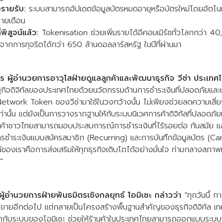
รายรับ:
ระบบสามารถอัปเดตข้อมูลบัตรหมดอายุหรือบัตรใหม่โดยอัตโนม
ายเดือน
พิสูจน์แล้ว:
Tokenisation ช่วยเพิ่มรายได้อีคอมเมิร์ซทั่วโลกกว่า 4
ากการทุจริตได้กว่า 650 ล้านดอลลาร์สหรัฐ ในปีที่ผ่านมา
 ผู้อำนวยการอาวุโสฝ่ายดูแลลูกค้าและพัฒนาธุรกิจ วีซ่า ประเทศไ
จดิจิทัลของประเทศไทยด้วยนวัตกรรมด้านการชำระเงินที่ปลอดภัยและน่า
ี Network Token ของวีซ่ามาใช้ในวงกว้างนั้น ไม่เพียงช่วยลดความเส
เท่านั้น แต่ยังเป็นการวางรากฐานให้กับระบบนิเวศการค้าดิจิทัลที่ปลอดภัย
้านค้าชาวไทยสามารถมอบประสบการณ์การชำระเงินที่ไร้รอยต่อ ทันสมัย 
การชำระเงินแบบสมัครสมาชิก (Recurring) และการบันทึกข้อมูลบัตร (C
น์ของเราคือการส่งเสริมให้ทุกธุรกิจเติบโตได้อย่างมั่นใจ ท่ามกลางสภาพแ
”
ู้อำนวยการฝ่ายพันธมิตรเชิงกลยุทธ์ โอมิเซะ กล่าวว่า
“ทุกวันนี้ กา
้อขายอีกต่อไป แต่กลายเป็นโครงสร้างพื้นฐานสำคัญของธุรกิจดิจิทัล 
ข้ากับระบบของโอมิเซะ ช่วยให้ร้านค้าในประเทศไทยสามารถออกแบบระบบก