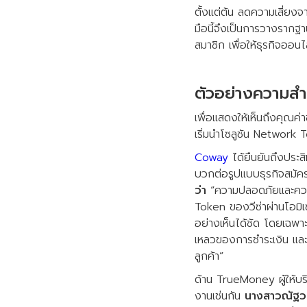
ตั้งแต่ต้น ลดความเสี่ยงจ
มือนี้จึงเป็นการวางราก
สมาชิก เพื่อให้ธุรกิจอ
ตัวอย่างความสำ
เพื่อแสดงให้เห็นถึงคุณค
เริ่มนำโซลูชัน Network 
Coway
ได้ยืนยันถึงประส
บวกต่อรูปแบบธุรกิจสมั
ว่า
“ความปลอดภัยและความเช
Token ของวีซ่าผ่านโอมิเ
อย่างเห็นได้ชัด โดยเฉพ
เหลวของการชำระเงิน และทำ
ลูกค้า”
ด้าน TrueMoney ผู้ให้บริก
งานเช่นกัน
นางสาวณัฐวดี