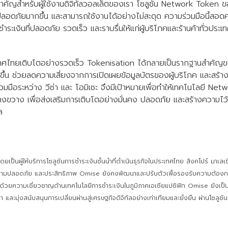
คัญสำหรับผู้ใช้งานดิจิทัลวอลเล็ตของเรา โซลูชัน Network Token ของวี
ปลอดภัยมากขึ้น และสามารถใช้งานได้อย่างไม่สะดุด ความร่วมมือนี้สอ
เงินที่ปลอดภัย รวดเร็ว และราบรื่นให้แก่ผู้บริโภคและร้านค้าทั่วประเ
ระเทศไทยเติบโตอย่างรวดเร็ว Tokenisation ได้กลายเป็นรากฐานสำคัญข
ขึ้น ช่วยลดความเสี่ยงจากการเปิดเผยข้อมูลบัตรของผู้บริโภค และสร้
มร่วมมือระหว่าง วีซ่า และ โอมิเซะ จึงมีเป้าหมายเพื่อทำให้เทคโนโลยี Ne
างขวาง เพื่อส่งเสริมการเติบโตอย่างมั่นคง ปลอดภัย และสร้างความไว้วา
ล
โดยเป็นผู้ให้บริการโซลูชันการชำระเงินชั้นนำที่ดำเนินธุรกิจในประเทศไทย สิงคโปร์ มาเลเซ
วามปลอดภัย และประสิทธิภาพ Omise ยังคงพัฒนาและปรับตัวเพื่อรองรับความต้องการของ
้วยความเชี่ยวชาญด้านเทคโนโลยีการชำระเงินในภูมิภาคเอเชียแปซิฟิก Omise ยังเป็นห
และมุ่งสนับสนุนการเปลี่ยนผ่านสู่เศรษฐกิจดิจิทัลอย่างเท่าเทียมและยั่งยืน ผ่านโซลูชัน