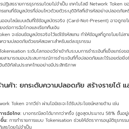
การปฏิเสธรายการธุรกรรมโดยไม่จำเป็น เทคโนโลยี Network Token ขอ
รแทนที่ข้อมูลบัตรที่อ่อนไหวด้วยตัวระบุดิจิทัลที่เข้ารหัสอย่างปลอดภัยหร
นออนไลน์แบบเดิมที่ใช้ข้อมูลบัตรจริง (Card-Not-Present) อาจถูกขโม
ี่ยงต่อการฉ้อโกงและเรียกคืนเงิน
ken จะซ่อนข้อมูลบัตรจริงไว้แต่ใช้รหัสแทน ทำให้ข้อมูลที่ถูกขโมยไม่สามา
ชั้นความปลอดภัยด้วยรหัสเฉพาะสำหรับแต่ละธุรกรรม
kenisation ระดับโลกของวีซ่าเข้ากับระบบการชำระเงินที่แข็งแกร่งขอ
ไทยสามารถมอบประสบการณ์การชำระเงินที่ทั้งปลอดภัยและไร้รอยต่อยิ่งข
ินดิจิทัลในประเทศไทยอย่างมีประสิทธิภาพ
้านค้า: ยกระดับความปลอดภัย สร้างรายได้ แล
etwork Token จากวีซ่า ผ่านโอมิเซะจะได้รับประโยชน์หลายด้าน เช่น
การฉ้อโกง:
บางกรณีลดได้มากกว่าครึ่ง (สูงสุดประมาณ 58% ขึ้นอยู่ก
ขึ้น:
การทำรายการแบบ Tokenisation ช่วยให้อัตราการอนุมัติธุรกรร
ิเสธโดยไม่จำเป็น