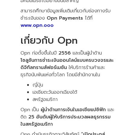
อีคอมเมิร์ซได้อย่างมีนัยสำคัญ
สามารถศึกษาข้อมูลเพิ่มเติมเกี่ยวกับช่องทางรับ
ชำระเงินของ
Opn Payments
ได้ที่
www.opn.ooo
เกี่ยวกับ Opn
Opn ก่อตั้งขึ้นในปี
2556
และเป็นผู้นำด้าน
โซลูชันการชำระเงินออนไลน์แบบครบวงจรและ
ดิจิทัลทรานส์ฟอร์เมชัน
ให้บริการร้านค้าและ
ธุรกิจนับพันแห่งทั่วโลก โดยมีสำนักงานใน
ญี่ปุ่น
เอเชียตะวันออกเฉียงใต้
สหรัฐอเมริกา
Opn เป็น
ผู้นำด้านการเงินในเอเชียแปซิฟิก
และ
ติด
25 อันดับผู้ให้บริการประมวลผลธุรกรรม
ในสหรัฐอเมริกา
Opn ดำเนินธุรกิจตามวิสัยทัศน์
“เปิดประตูสู่