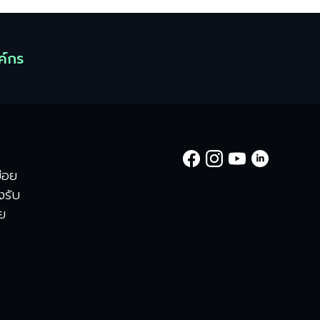
ค์กร
่อย
องรับ
าย