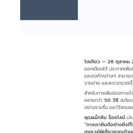
โตเกียว — 26 ตุลาคม
ออกเฉียงใต้ ประกาศเพิ่ม
และองค์กรต่างๆ สามารถรั
งานง่าย และสะดวกรวดเร
สำหรับการเพิ่มช่องทางชำ
หลายกว่า
50 วิธี
สะท้อน
อย่างราบรื่น และไร้พรมแ
คุณแม็กซิม ร็อคไลน์
ประ
“ทางเรายินดีอย่างยิ่งท
เกตเวย์ผู้เชี่ยวชาญด