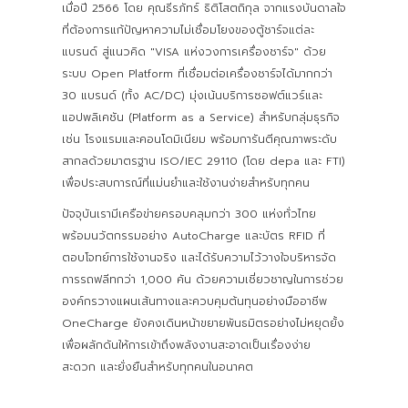
เมื่อปี 2566 โดย คุณธีรภัทร์ ธิติโสตถิกุล จากแรงบันดาลใจ
ที่ต้องการแก้ปัญหาความไม่เชื่อมโยงของตู้ชาร์จแต่ละ
แบรนด์ สู่แนวคิด "VISA แห่งวงการเครื่องชาร์จ" ด้วย
ระบบ Open Platform ที่เชื่อมต่อเครื่องชาร์จได้มากกว่า
30 แบรนด์ (ทั้ง AC/DC) มุ่งเน้นบริการซอฟต์แวร์และ
แอปพลิเคชัน (Platform as a Service) สำหรับกลุ่มธุรกิจ
เช่น โรงแรมและคอนโดมิเนียม พร้อมการันตีคุณภาพระดับ
สากลด้วยมาตรฐาน ISO/IEC 29110 (โดย depa และ FTI)
เพื่อประสบการณ์ที่แม่นยำและใช้งานง่ายสำหรับทุกคน
ปัจจุบันเรามีเครือข่ายครอบคลุมกว่า 300 แห่งทั่วไทย
พร้อมนวัตกรรมอย่าง AutoCharge และบัตร RFID ที่
ตอบโจทย์การใช้งานจริง และได้รับความไว้วางใจบริหารจัด
การรถฟลีทกว่า 1,000 คัน ด้วยความเชี่ยวชาญในการช่วย
องค์กรวางแผนเส้นทางและควบคุมต้นทุนอย่างมืออาชีพ
OneCharge ยังคงเดินหน้าขยายพันธมิตรอย่างไม่หยุดยั้ง
เพื่อผลักดันให้การเข้าถึงพลังงานสะอาดเป็นเรื่องง่าย
สะดวก และยั่งยืนสำหรับทุกคนในอนาคต