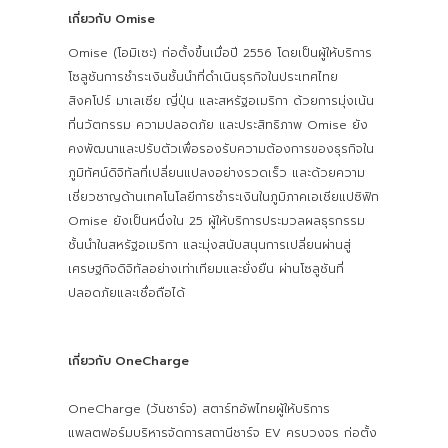
เกี่ยวกับ Omise
Omise (โอมิเซะ) ก่อตั้งขึ้นเมื่อปี 2556 โดยเป็นผู้ให้บริการ
โซลูชันการชำระเงินชั้นนำที่ดำเนินธุรกิจในประเทศไทย
สิงคโปร์ มาเลเซีย ญี่ปุ่น และสหรัฐอเมริกา ด้วยการมุ่งเน้น
ที่นวัตกรรม ความปลอดภัย และประสิทธิภาพ Omise ยัง
คงพัฒนาและปรับตัวเพื่อรองรับความต้องการของธุรกิจใน
ภูมิทัศน์ดิจิทัลที่เปลี่ยนแปลงอย่างรวดเร็ว และด้วยความ
เชี่ยวชาญด้านเทคโนโลยีการชำระเงินในภูมิภาคเอเชียแปซิฟิก
Omise ยังเป็นหนึ่งใน 25 ผู้ให้บริการประมวลผลธุรกรรม
ชั้นนำในสหรัฐอเมริกา และมุ่งสนับสนุนการเปลี่ยนผ่านสู่
เศรษฐกิจดิจิทัลอย่างเท่าเทียมและยั่งยืน ผ่านโซลูชันที่
ปลอดภัยและเชื่อถือได้
เกี่ยวกับ OneCharge
OneCharge (วันชาร์จ) สตาร์ทอัพไทยผู้ให้บริการ
แพลตฟอร์มบริหารจัดการสถานีชาร์จ EV ครบวงจร ก่อตั้ง