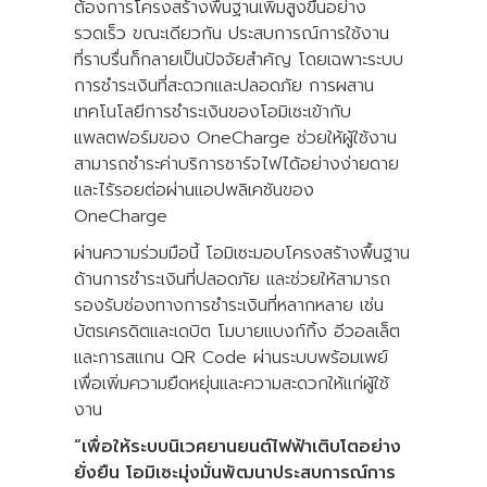
ต้องการโครงสร้างพื้นฐานเพิ่มสูงขึ้นอย่าง
รวดเร็ว ขณะเดียวกัน ประสบการณ์การใช้งาน
ที่ราบรื่นก็กลายเป็นปัจจัยสำคัญ โดยเฉพาะระบบ
การชำระเงินที่สะดวกและปลอดภัย การผสาน
เทคโนโลยีการชำระเงินของโอมิเซะเข้ากับ
แพลตฟอร์มของ OneCharge ช่วยให้ผู้ใช้งาน
สามารถชำระค่าบริการชาร์จไฟได้อย่างง่ายดาย
และไร้รอยต่อผ่านแอปพลิเคชันของ
OneCharge
ผ่านความร่วมมือนี้ โอมิเซะมอบโครงสร้างพื้นฐาน
ด้านการชำระเงินที่ปลอดภัย และช่วยให้สามารถ
รองรับช่องทางการชำระเงินที่หลากหลาย เช่น
บัตรเครดิตและเดบิต โมบายแบงก์กิ้ง อีวอลเล็ต
และการสแกน QR Code ผ่านระบบพร้อมเพย์
เพื่อเพิ่มความยืดหยุ่นและความสะดวกให้แก่ผู้ใช้
งาน
“เพื่อให้ระบบนิเวศยานยนต์ไฟฟ้าเติบโตอย่าง
ยั่งยืน โอมิเซะมุ่งมั่นพัฒนาประสบการณ์การ