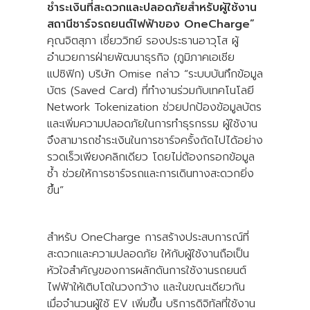
ชำระเงินที่สะดวกและปลอดภัยสำหรับผู้ใช้งาน
สถานีชาร์จรถยนต์ไฟฟ้าของ OneCharge”
คุณจิตสุภา เชี่ยววิทย์ รองประธานอาวุโส ผู้
อำนวยการฝ่ายพัฒนาธุรกิจ (ภูมิภาคเอเชีย
แปซิฟิก) บริษัท Omise กล่าว “ระบบบันทึกข้อมูล
บัตร (Saved Card) ที่ทำงานร่วมกับเทคโนโลยี
Network Tokenization ช่วยปกป้องข้อมูลบัตร
และเพิ่มความปลอดภัยในการทำธุรกรรม ผู้ใช้งาน
จึงสามารถชำระเงินในการชาร์จครั้งถัดไปได้อย่าง
รวดเร็วเพียงคลิกเดียว โดยไม่ต้องกรอกข้อมูล
ซ้ำ ช่วยให้การชาร์จรถและการเดินทางสะดวกยิ่ง
ขึ้น”
สำหรับ OneCharge การสร้างประสบการณ์ที่
สะดวกและความปลอดภัย ให้กับผู้ใช้งานถือเป็น
หัวใจสำคัญของการผลักดันการใช้งานรถยนต์
ไฟฟ้าให้เติบโตในวงกว้าง และในขณะเดียวกัน
เมื่อจำนวนผู้ใช้ EV เพิ่มขึ้น บริการดิจิทัลที่ใช้งาน