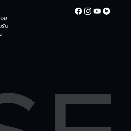
่อย
องรับ
าย