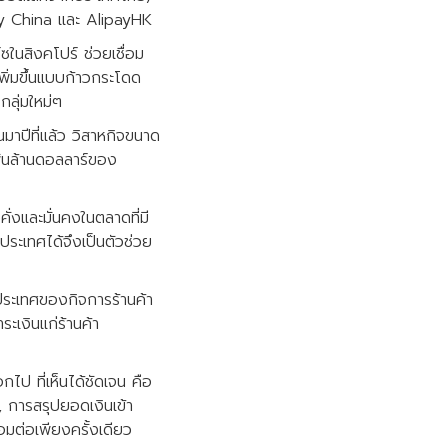
ay China และ AlipayHK
ซในสิงคโปร์ ช่วยเชื่อม
ซเพิ่มขึ้นแบบก้าวกระโดด
กลุ่มใหม่ๆ
มาปีที่แล้ว วิสาหกิจขนาด
ันล้านดอลลาร์ของ
คั่งและมั่นคงในตลาดที่มี
งประเทศได้จึงเป็นตัวช่วย
งประเทศของกิจการร้านค้า
ะเงินแก่ร้านค้า
ไป ที่เห็นได้ชัดเจน คือ
ศ, การสรุปยอดเงินเข้า
อมต่อเพียงครั้งเดียว