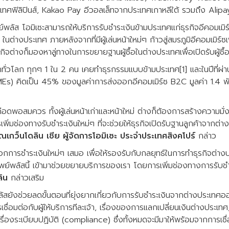
ทศฟิลิปินส์, Kakao Pay อีวอลเล็ทจากประเทศเกาหลีใต้ รวมถึง Alip
์พลัส โอมิเซะสามารถให้บริการรับชำระเงินข้ามประเทศแก่ธุรกิจอีคอมเมิร์
่ๆ ในต่างประเทศ ภายหลังจากที่มีผู้เล่นหน้าใหม่ๆ ก้าวสู่สมรภูมิอีคอมเมิร์
กิจต่างก็มองหาลู่ทางในการขยายฐานผู้ซื้อในต่างประเทศเพื่อเปิดรับผู้ซื้อ
กทั่วโลก ทุกๆ 1 ใน 2 คน เคยทำธุรกรรมแบบข้ามประเทศ[1] และในปีที่ผ่าน
) คิดเป็น 45% ของมูลค่าการส่งออกอีคอมเมิร์ซ B2C มูลค่า 1.4 พ
ดือดพอสมควร ทั้งผู้เล่นหน้าเก่าและหน้าใหม่ ต่างก็ต้องการสร้างความมั่ง
เพิ่มช่องทางรับชำระเงินใหม่ๆ ที่จะช่วยให้ธุรกิจเปิดรับฐานลูกค้าจากต่า
ุณเกว็นโดลิน เชีย ผู้จัดการโอมิเซะ ประจำประเทศสิงคโปร์
กล่าว
ือกการชำระเงินใหม่ๆ เสมอ เพื่อให้รองรับกับกลยุทธ์ในการทำธุรกิจต่า
เพย์พลัสนี้ เข้ามาช่วยขยายบริการของเรา โดยการเพิ่มช่องทางการรับชำร
ิน
กล่าวเสริม
ลัสยังช่วยลดขั้นตอนที่ยุ่งยากเกี่ยวกับการรับชำระเงินจากต่างประเทศออก
เชื่อมต่อกับผู้ให้บริการทีละเจ้า, เรื่องของการแลกเปลี่ยนเงินต่างประเท
ื่องระเบียบปฏิบัติ (compliance) ซึ่งทั้งหมดจะมีมาให้พร้อมจากการเชื่