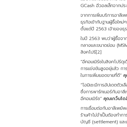
GCash อีวอลเล็ทจากประเ
จากการเพิ่มบริการอาลีเพย
ธุรกิจเข้ากับฐานผู้ซื้อใหม
ตั้งแต่ปี 2563 เจ้าของธุร
ในปี 2563 พบว่าผู้ซื้อจา
กลางและขนาดย่อม (MSMEs
สิงคโปร์[2]
“อีคอมเมิร์ซในสิงคโปร์ดุเ
การแข่งขันสูงอยุ่แล้ว การ
ในการเพิ่มยอดขายที่ดี”
ค
“โอมิเซะมีการอัปเดตตัวเล
ซึ่งการพาร์ทเนอร์กับอาลี
อีคอมเมิร์ซ”
คุณเกว็นโดล
การเชื่อมต่อกับอาลีเพย์พ
ร้านค้าไม่จำเป็นต้องทำการ
บัญชี (settlement) และเร