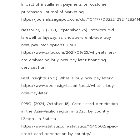
Impact of installment payments on customer
purchases. Journal of Marketing.
https://journals.sagepub.com/doi/10.1177/0022242924128241
Nassauer, S. (2021, September 25). Retailers bid
farewell to layaway, as shoppers embrace buy
now, pay later options. CNBC.
https://www.cnbc.com/2021/09/25/why-retailers-
are-embracing-buy-now-pay-later-financing-
services.html
Peel Insights. (n.d.). What is buy now pay later?
https://www.peelinsights.com/post/what-is-buy-
now-pay-later
PPRO. (2024, October 18). Credit card penetration
in the Asia-Pacific region in 2023, by country
[Graph]. In Statista.
https://www.statista.com/statistics/1040602/apac-
credit-card-penetration-by-country/