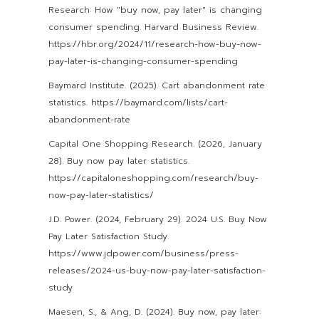
Research: How "buy now, pay later" is changing
consumer spending. Harvard Business Review.
https://hbr.org/2024/11/research-how-buy-now-
pay-later-is-changing-consumer-spending
Baymard Institute. (2025). Cart abandonment rate
statistics. https://baymard.com/lists/cart-
abandonment-rate
Capital One Shopping Research. (2026, January
28). Buy now pay later statistics.
https://capitaloneshopping.com/research/buy-
now-pay-later-statistics/
J.D. Power. (2024, February 29). 2024 U.S. Buy Now
Pay Later Satisfaction Study.
https://www.jdpower.com/business/press-
releases/2024-us-buy-now-pay-later-satisfaction-
study
Maesen, S., & Ang, D. (2024). Buy now, pay later: