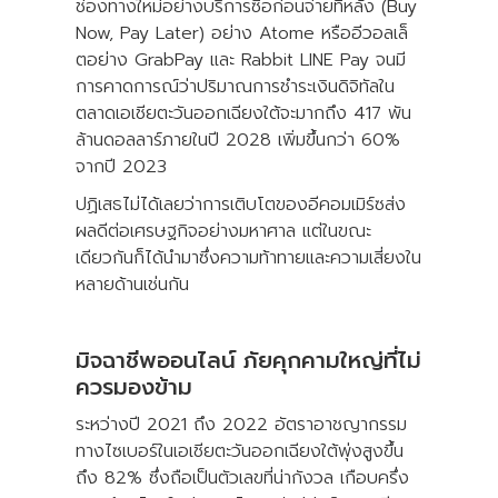
ช่องทางใหม่อย่างบริการซื้อก่อนจ่ายทีหลัง (Buy
Now, Pay Later) อย่าง Atome หรืออีวอลเล็
ตอย่าง GrabPay และ Rabbit LINE Pay จนมี
การคาดการณ์ว่าปริมาณการชำระเงินดิจิทัลใน
ตลาดเอเชียตะวันออกเฉียงใต้จะมากถึง 417 พัน
ล้านดอลลาร์ภายในปี 2028 เพิ่มขึ้นกว่า 60%
จากปี 2023
ปฏิเสธไม่ได้เลยว่าการเติบโตของอีคอมเมิร์ซส่ง
ผลดีต่อเศรษฐกิจอย่างมหาศาล แต่ในขณะ
เดียวกันก็ได้นำมาซึ่งความท้าทายและความเสี่ยงใน
หลายด้านเช่นกัน
มิจฉาชีพออนไลน์ ภัยคุกคามใหญ่ที่ไม่
ควรมองข้าม
ระหว่างปี 2021 ถึง 2022 อัตราอาชญากรรม
ทางไซเบอร์ในเอเชียตะวันออกเฉียงใต้พุ่งสูงขึ้น
ถึง 82% ซึ่งถือเป็นตัวเลขที่น่ากังวล เกือบครึ่ง