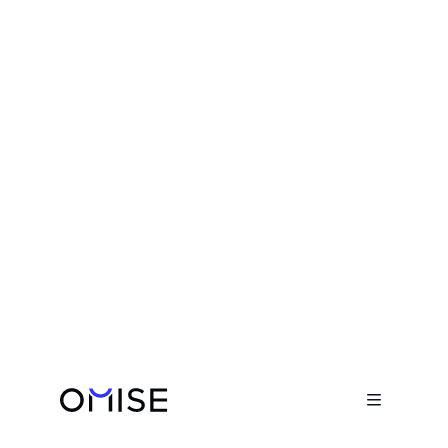
Blog

มาตรการรับมือของ Omise ต่อภัย
มิจฉาชีพที่พุ่งสูงขึ้นในเอเชียตะวันออก
เฉียงใต้
June 13, 2025
