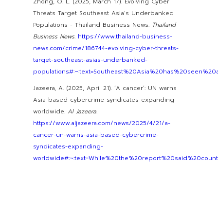
Zhong, O. L. (2025, March 17). Evolving Cyber
Threats Target Southeast Asia's Underbanked
Populations - Thailand Business News.
Thailand
Business News
.
https://www.thailand-business-
news.com/crime/186744-evolving-cyber-threats-
target-southeast-asias-underbanked-
populations#:~:text=Southeast%20Asia%20has%20seen%20a
Jazeera, A. (2025, April 21). ‘A cancer’: UN warns
Asia-based cybercrime syndicates expanding
worldwide.
Al Jazeera
.
https://www.aljazeera.com/news/2025/4/21/a-
cancer-un-warns-asia-based-cybercrime-
syndicates-expanding-
worldwide#:~:text=While%20the%20report%20said%20coun