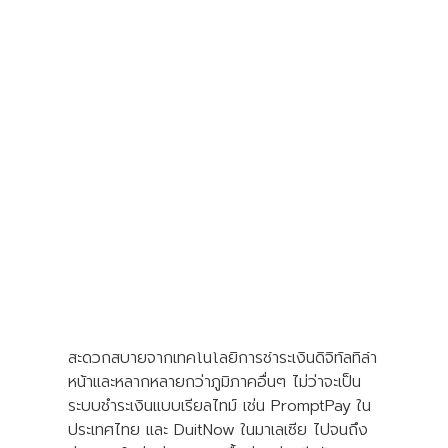
Shopee, Lazada, TikTok Shop
และ
Tokopedia
ชื่อของแพลตฟอร์มอีคอมเมิร์ซ (E-
commerce) เหล่านี้เป็นที่รู้จักกันดีในเอเชียตะวัน
ออกเฉียงใต้ หนึ่งในภูมิภาคที่การซื้อขายสินค้า
ออนไลน์เติบโตอย่างรวดเร็ว ตั้งแต่การระบาด
ของโควิด-19 เข้ามาปรับเปลี่ยนพฤติกรรมการ
บริโภค การสำรวจคาดการณ์ว่าภายในปี 2027
จะมีผู้ใช้งานอีคอมเมิร์ซมากกว่า 402 ล้านคน
หรือคิดเป็นกว่า 88% ของประชากรในภูมิภาค
หนึ่งในปัจจัยสำคัญที่ทำให้ผู้บริโภคในเอเชียตะวัน
ออกเฉียงใต้นิยมซื้อสินค้าออนไลน์ คือความ
สะดวกสบายจากเทคโนโลยีการชำระเงินดิจิทัลที่ล้ำ
หน้าและหลากหลายกว่าภูมิภาคอื่นๆ ไม่ว่าจะเป็น
ระบบชำระเงินแบบเรียลไทม์ เช่น PromptPay ใน
ประเทศไทย และ DuitNow ในมาเลเซีย ไปจนถึง