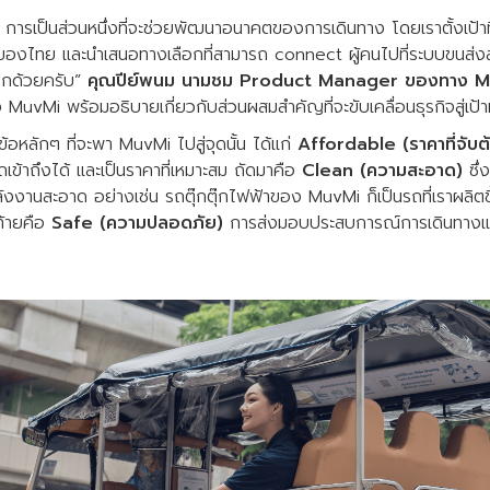
รเป็นส่วนหนึ่งที่จะช่วยพัฒนาอนาคตของการเดินทาง โดยเราตั้งเป้าที่จะ
องไทย และนำเสนอทางเลือกที่สามารถ connect ผู้คนไปที่ระบบขนส่ง
 อีกด้วยครับ”
คุณปีย์พนม นามชม Product Manager ของทาง 
vMi พร้อมอธิบายเกี่ยวกับส่วนผสมสำคัญที่จะขับเคลื่อนธุรกิจสู่เป้า
อหลักๆ ที่จะพา MuvMi ไปสู่จุดนั้น ได้แก่
Affordable (ราคาที่จับต้
เข้าถึงได้ และเป็นราคาที่เหมาะสม ถัดมาคือ
Clean (ความสะอาด)
ซึ่
ังงานสะอาด อย่างเช่น รถตุ๊กตุ๊กไฟฟ้าของ MuvMi ก็เป็นรถที่เราผลิตข
ท้ายคือ
Safe (ความปลอดภัย)
การส่งมอบประสบการณ์การเดินทางและ