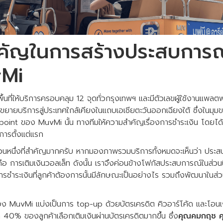
ัญในการสร้างประสบการณ์
vMi
ื้นที่ให้บริการครอบคลุม 12 จุดทั่วกรุงเทพฯ และมีตัวเลขผู้ใช้งานแพล
ขยายบริการสู่ประเทศใกล้เคียงในแถบเอเชียตะวันออกเฉียงใต้ ซึ่งในม
chpoint ของ MuvMi นั้น ทางทีมให้ความสำคัญเรื่องการชำระเงิน โดย
ิการตั้งแต่แรก
ส่วนหนึ่งที่สำคัญมากครับ หากมองภาพรวมบริการทั้งหมดจะเห็นว่า ประสบ
 การเติมเงินวอลเล็ท ดังนั้น เราจึงค่อนข้างโฟกัสประสบการณ์ในส่วนนี้
ารชำระเงินที่ลูกค้าต้องการนั้นมีลักษณะเป็นอย่างไร รวมถึงพัฒนาในส่
นของ MuvMi แบ่งเป็นการ top-up ด้วยบัตรเครดิต คิวอาร์โค้ด และโอน
า 40% ของลูกค้าเลือกเติมเงินผ่านบัตรเครดิตมากขึ้น ซึ่ง
คุณคมกฤช คุ