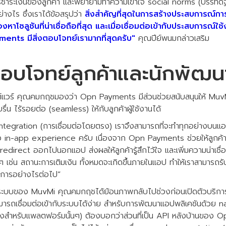
ชำระเงินของลูกค้า และพยายามทำความเข้าใจ social norms (บรรทัดฐ
่างไร ซึ่งเราได้ข้อสรุปว่า
สิ่งสำคัญที่สุดในการสร้างประสบการณ์การ
องหาโซลูชันที่น่าเชื่อถือที่สุด และเมื่อเชื่อมต่อเข้ากับประสบการณ
ents มีสิ่งตอบโจทย์เรามากที่สุดครับ"
คุณปีย์พนมกล่าวเสริม
่ตอบโจทย์ลูกค้าและนักพัฒน
์แวร์ คุณคมกฤชมองว่า Opn Payments มีส่วนช่วยสนับสนุนให้ Mu
ื่น ไร้รอยต่อ (seamless) ให้กับลูกค้าผู้ใช้งานได้
 integration (การเชื่อมต่อโดยตรง) เราจึงสามารถที่จะทำทุกอย่างบนแอ
ื่อง in-app experience ครับ เนื่องจาก Opn Payments ช่วยให้ลูก
 redirect ออกไปนอกแอป ส่งผลให้ลูกค้ารู้สึกไว้ใจ และเพิ่มความน่าเช
างๆ เช่น สถานะการเติมเงิน ทั้งหมดจะเกิดขึ้นภายในแอป ทำให้เราสามารถ
ินการอย่างไรต่อไป”
ับระบบของ MuvMi คุณคมกฤชได้ย้อนภาพกลับไปช่วงก่อนเปิดตัวบริการ
สามารถเชื่อมต่อเข้ากับระบบได้ง่าย สำหรับการพัฒนาแอปพลิเคชันด้วย 
งสำหรับแพลตฟอร์มนั้นๆ) ต้องบอกว่าส่วนที่เป็น API หลังบ้านของ 