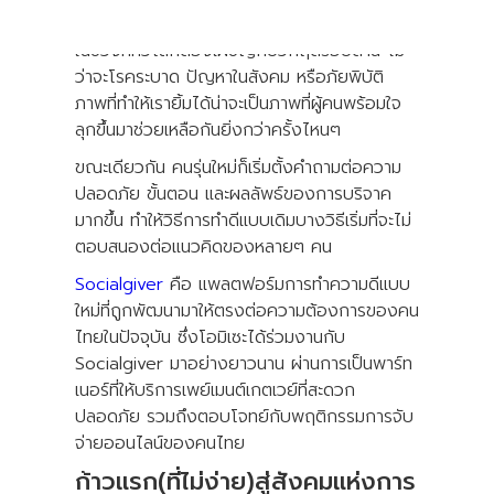
ในช่วงที่ทั่วโลกต้องเผชิญกับวิกฤติรอบด้าน ไม่
ว่าจะโรคระบาด ปัญหาในสังคม หรือภัยพิบัติ
ภาพที่ทำให้เรายิ้มได้น่าจะเป็นภาพที่ผู้คนพร้อมใจ
ลุกขึ้นมาช่วยเหลือกันยิ่งกว่าครั้งไหนๆ
ขณะเดียวกัน คนรุ่นใหม่ก็เริ่มตั้งคำถามต่อความ
ปลอดภัย ขั้นตอน และผลลัพธ์ของการบริจาค
มากขึ้น ทำให้วิธีการทำดีแบบเดิมบางวิธีเริ่มที่จะไม่
ตอบสนองต่อแนวคิดของหลายๆ คน
Socialgiver
คือ แพลตฟอร์มการทำความดีแบบ
ใหม่ที่ถูกพัฒนามาให้ตรงต่อความต้องการของคน
ไทยในปัจจุบัน ซึ่งโอมิเซะได้ร่วมงานกับ
Socialgiver มาอย่างยาวนาน ผ่านการเป็นพาร์ท
เนอร์ที่ให้บริการเพย์เมนต์เกตเวย์ที่สะดวก
ปลอดภัย รวมถึงตอบโจทย์กับพฤติกรรมการจับ
จ่ายออนไลน์ของคนไทย
ก้าวแรก(ที่ไม่ง่าย)สู่สังคมแห่งการ