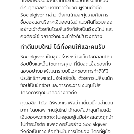
“แพลตฟอร์มของเราก็ถือเป็นนวัตกรรมชิ้นหนึ่ง
ค่ะ” คุณอลิสา นภาทิวาอำนวย ผู้ร่วมก่อตั้ง
Socialgiver กล่าว ถึงคนไทยจะคุ้นเคยกับการ
ซื้อของและบริจาคเงินออนไลน์ แนวคิดที่รวบสอง
อย่างเข้าด้วยกันโดยสิ้นเชิงก็ยังเป็นเรื่องใหม่ และ
คงต้องใช้เวลากว่าคนจะเข้าใจกันในวงกว้าง
ทำดีแบบใหม่ ได้ทั้งคนให้และคนรับ
Socialgiver เป็นลูกครึ่งระหว่างเว็บไซต์ออนไลน์
ช้อปปิ้งและเว็บไซต์การกุศล ที่ดึงจุดแข็งของทั้ง
สองอย่างมาพัฒนาระบบนิเวศของการทำดีให้มี
ประสิทธิภาพและโปร่งใสยิ่งขึ้น ด้วยการเปลี่ยนนัก
ช้อปเป็นนักช่วย และการกระจายเงินทุนไปสู่
โครงการทุกขนาดอย่างทั่วถึง
คุณอลิสาได้เล่าให้พวกเราฟังว่า เดี๋ยวนี้คนจำนวน
มาก โดยเฉพาะคนรุ่นใหม่ มักสงสัยว่าสุดท้ายแล้ว
เงินของพวกเขาจะไปหยุดอยู่ในมือใครและจะถูกนำ
ไปทำอะไรต่อ แพลตฟอร์มอย่าง Socialgiver
จึงถือเป็นทางเลือกใหม่ในการซื้อของ โดยที่ผู้ซื้อ