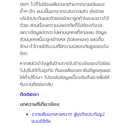
ต่อๆ ไปก็ไม่ต้องเสียเวลาเข้ามากดจ่ายเงินเอง
ซ้ำๆ อีก แบบนี้นอกจากจะสะดวกแล้ว ยังช่วย
บริษัทประกันและตัวแทนรักษาลูกค้าในระยะยาวได้
ด้วย ส่วนเรื่องความปลอดภัยก็ไม่ต้องกังวล
เพราะข้อมูลบัตรจะไม่ผ่านบุคคลที่สามเลย ข้อมูล
ส่วนบุคคลนี้จะถูกเข้ารหัส (tokenize) และเก็บ
รักษาไว้ภายใต้ระบบที่มีความปลอดภัยสูงของโอ
มิเซะ
หากสนใจนำโซลูชันด้านการรับชำระเงินของโอมิเซะ
ไปปรับใช้กับธุรกิจ ทีมเซลส์ของเรายินดีพูดคุยและ
ให้คำปรึกษา โปรดส่งข้อมูลเบื้องต้นถึงเราเพื่อให้
ทีมงานติดต่อกลับ
ติดต่อเรา
บทความที่เกี่ยวข้อง:
จากแฟ้มเอกสารหนาๆ สู่ธุรกิจประกันรูป
แบบดิจิทัล