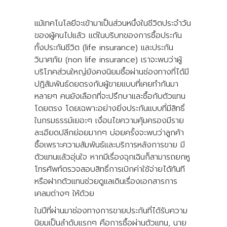
แม้เทคโนโลยีจะเข้ามาเป็นส่วนหนึ่งในชีวิตประจำวัน
ของผู้คนไปแล้ว แต่ในบริบทของการซื้อประกัน
ทั้งประกันชีวิต (life insurance) และประกัน
วินาศภัย (non life insurance) เราจะพบว่าผู้
บริโภคส่วนใหญ่ยังคงนิยมซื้อผ่านช่องทางที่ได้มี
ปฏิสัมพันธ์ดยตรงกับผู้ขายแบบที่เคยทำกันมา
หลายๆ คนยังเลือกที่จะปรึกษาและซื้อกับตัวแทน
โดยตรง โดยเฉพาะอย่างยิ่งประกันแบบที่มีสิทธิ์
ในกรมธรรม์เยอะๆ เงื่อนไขความคุ้มครองมีราย
ละเอียดปลีกย่อยมากๆ บ่อยครั้งจะพบว่าลูกค้า
ซื้อเพราะความสัมพันธ์และบริการหลังการขาย มี
ตัวแทนแล้วอุ่นใจ หากมีเรื่องฉุกเฉินก็สามารถยกหู
โทรศัพท์ตรวจสอบสิทธิ์การเบิกค่าใช้จ่ายได้ทันที
หรือฝากตัวแทนช่วยดูแลเดินเรื่องเอกสารการ
เคลมต่างๆ ให้ด้วย
ในปีที่ผ่านมาช่องทางการขายประกันที่ได้รับความ
นิยมเป็นลำดับแรกๆ คือการซื้อผ่านตัวแทน, นาย