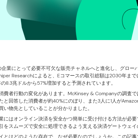
の企業にとって必要不可欠な販売チャネルへと進化し、グロー
iper Researchによると、Eコマースの取引総額は2030年ま
年の8.3兆ドルから57%増加すると予測されています。
者行動の変化があります。McKinsey & Companyの調査
と回答した消費者が約40%にのぼり、また3人に1人がAmazon
買い物先としていることが分かりました。
業にはオンライン決済を安全かつ簡単に受け付ける方法が必要
引をスムーズで安全に処理できるよう支える決済ゲートウェイ
イとはどのような存在で、なぜ必要なのでしょうか。この記事