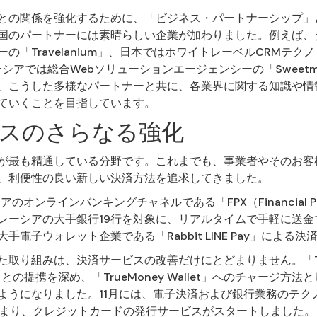
との関係を強化するために、「ビジネス・パートナーシップ」
国のパートナーには素晴らしい企業が加わりました。例えば、
の「Travelanium」、日本ではホワイトレーベルCRMテ
レーシアでは総合Webソリューションエージェンシーの「Sweetmag 
eは、こうした多様なパートナーと共に、各業界に関する知識や
ていくことを目指しています。
スのさらなる強化
seが最も精通している分野です。これまでも、事業者やそのお客
、利便性の良い新しい決済方法を追求してきました。
のオンラインバンキングチャネルである「FPX（Financial Proc
レーシアの大手銀行19行を対象に、リアルタイムで手軽に送金
手電子ウォレット企業である「Rabbit LINE Pay」による
取り組みは、決済サービスの改善だけにとどまりません。「Tru
land」との提携を深め、「TrueMoney Wallet」へのチャージ方法とし
きるようになりました。11月には、電子決済および銀行業務のテ
始まり、クレジットカードの発行サービスがスタートしました。