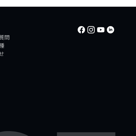
質問
種
せ