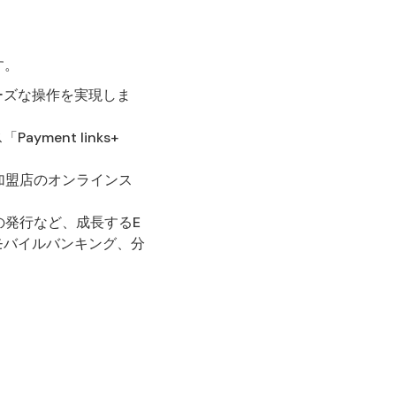
す。
ーズな操作を実現しま
ent links+
e加盟店のオンラインス
の発行など、成長するE
モバイルバンキング、分