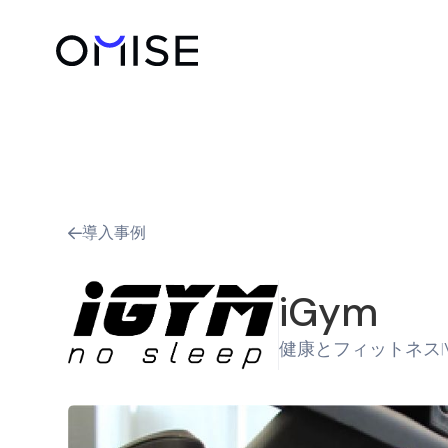
導入事例

iGym
健康とフィットネス
|