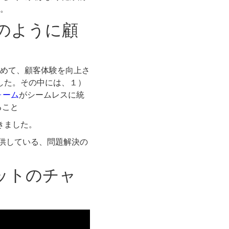
。
はどのように顧
めて、顧客体験を向上さ
した。その中には、１）
ォーム
がシームレスに統
ること
できました。
が提供している、問題解決の
ットのチャ