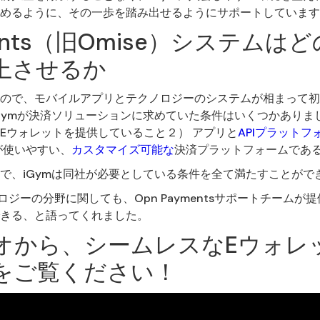
めるように、その一歩を踏み出せるようにサポートしています
ments（旧Omise）システム
上させるか
ので、モバイルアプリとテクノロジーのシステムが相まって初
Gymが決済ソリューションに求めていた条件はいくつかありま
Eウォレットを提供していること２） アプリと
APIプラットフ
が使いやすい、
カスタマイズ可能な
決済プラットフォームであ
との提携で、iGymは同社が必要としている条件を全て満たすことが
ロジーの分野に関しても、Opn Paymentsサポートチーム
きる、と語ってくれました。
オから、シームレスなEウォレ
をご覧ください！