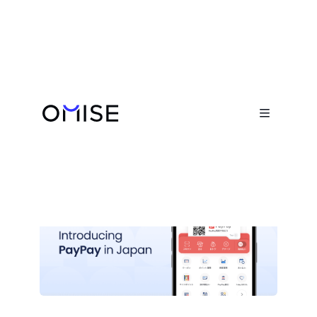
Newsroom


Opn、「PayPay」 の提供を開始
February 13, 2023