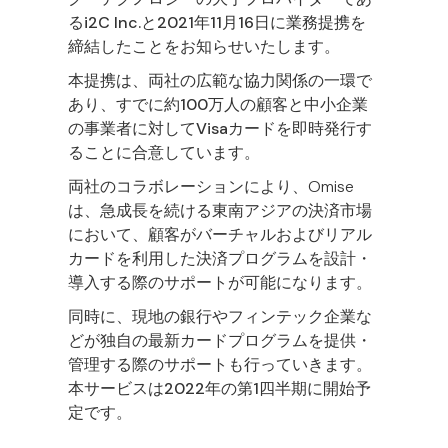
る
i2C Inc.と2021年11月16日に業務提携を
締結
したことをお知らせいたします。
本提携は、両社の広範な協力関係の一環で
あり、すでに
約100万人の顧客と中小企業
の事業者に対してVisaカードを即時発行
す
ることに合意しています。
両社のコラボレーションにより、Omise
は、
急成長を続ける東南アジアの決済市場
において、顧客が
バーチャルおよびリアル
カードを利用した決済プログラムを設計・
導入
する際のサポートが可能になります。
同時に、
現地の銀行やフィンテック企業
な
どが
独自の最新カードプログラムを提供・
管理する際のサポート
も行っていきます。
本サービスは
2022年の第1四半期に開始予
定
です。