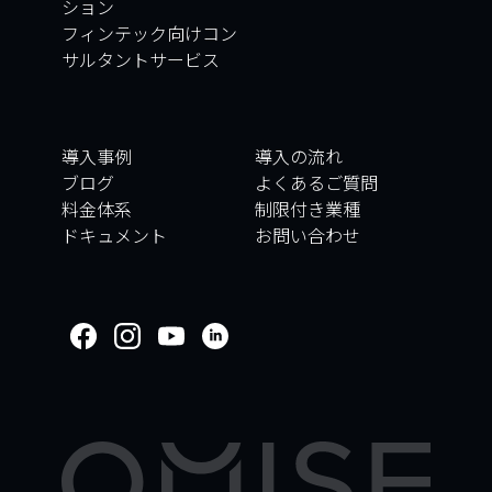
ション
フィンテック向けコン
サルタントサービス
導入事例
導入の流れ
ブログ
よくあるご質問
料金体系
制限付き業種
ドキュメント
お問い合わせ
WELCOME TO
OMISE SUPPORT.
HOW CAN WE HELP
Ways to get started
はじめに／オンボーディング
取引