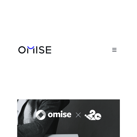
Newsroom


Omiseとi2c社が業務提携、東南アジ
ア全域でカード発行能力の近代化と
加速を目指す
November 16, 2021