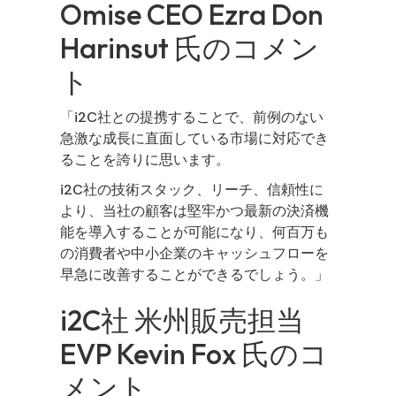
Omise CEO Ezra Don
Harinsut 氏のコメン
ト
「
i2C社との提携
することで、前例のない
急激な成長に直面している市場に対応
でき
ることを誇りに思います。
i2C社の技術スタック、リーチ、信頼性
に
より、当社の顧客は
堅牢かつ最新の決済機
能を導入
することが可能になり、
何百万も
の消費者や中小企業のキャッシュフローを
早急に改善
することができるでしょう。」
i2C社 米州販売担当
EVP Kevin Fox 氏のコ
メント