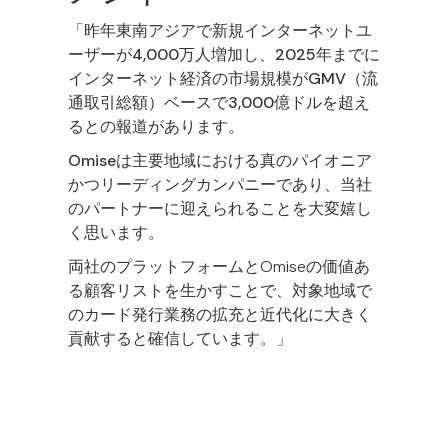
「昨年
東南アジアで新規インターネットユ
ーザーが4,000万人増加
し、
2025年までに
インターネット経済の市場規模がGMV（流
通取引総額）ベースで3,000億ドルを超え
る
との報道があります。
Omiseは主要地域における真のパイオニア
かつリーディングカンパニー
であり、当社
のパートナーに迎えられることを大変嬉し
く思います。
両社のプラットフォームとOmiseの価値あ
る顧客リストを生かすことで、
対象地域で
のカード発行業務の拡充と近代化に大きく
貢献
すると確信しています。」