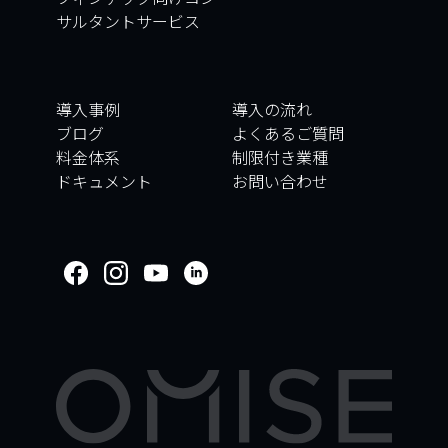
サルタントサービス
導入事例
導入の流れ
ブログ
よくあるご質問
料金体系
制限付き業種
ドキュメント
お問い合わせ
WELCOME TO
OMISE SUPPORT.
HOW CAN WE HELP
Ways to get started
はじめに／オンボーディング
取引
アカウントとセキュリティ
その他