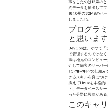
事をしたのは12歳の
約データを抽出してフィル
1640用の32MB
しましたね。
プログラミ
と思います
DevOpsは、かつ
で管理するのではなく
事は地元のコンピュー
介して顧客のサーバー
TCP/IPやPPPの
きるスキルを身につけて
換えてLinuxを本格
ト、データベースサー
った分野に興味がある
このキャリ