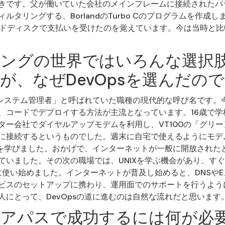
ときです。父が働いていた会社のメインフレームに接続されたパ
タリングする、BorlandのTurbo Cのプログラムを作成しました
のハードディスクで支払いを受けたのを覚えています。今は当時と
ングの世界ではいろんな選択
が、なぜDevOpsを選んだの
て「システム管理者」と呼ばれていた職種の現代的な呼び名です。
、コードでデプロイする方法が主流となっています。16歳で学
ター会社でダイヤルアップモデムを利用し、VT100の「グリ
に接続するというものでした。週末に自宅で使えるようにモデ
仕組みを学びました。おかげで、インターネットが一般に開放され
いました。その次の職場では、UNIXを学ぶ機会があり、すぐに
的に使い始めました。インターネットが普及し始めると、DNSや
ビスのセットアップに携わり、運用面でのサポートを行うよう
人にとって、DevOpsの道に進むのは自然な流れだと思います
アパスで成功するには何が必