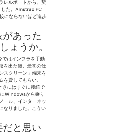
ラレルポートから、契
。Amstrad PC
比較にならないほど進歩
肢があった
でしょうか。
今ではインフラを手動
校を出た後、最初の仕
ーンスクリーン」端末を
ムを貸してもらい、
たときにはすぐに接続で
Windowsから乗り
Eメール、インターネッ
になりました。こうい
。
要だと思い