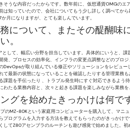
きそうな内容だったからです。数年前に、仮想通貨OMGのエ
の名前は知っていたので、会社についてもう少し詳しく調べてか
約7か月になりますが、とても楽しんでいます。
務について、またその醍醐味
さい。
ジニアとして、幅広い分野を担当しています。具体的にいうと、課
開発、プロセスの効率化、インフラの変更点調整などのプロジ
のDevOpsが取り組んでいる修正やソリューションをレビュー
れて最新の状態になっていることを確認したりする管理業務も
る課題を手伝ったり 、トラブル発生時にすぐ対応できるよう
にわたる業務内容と、次々と起きる課題を楽しみながら業務を
ミングを始めたきっかけは何で
ープのMZ-80Kという家庭用コンピューターを購入して、マニ
らプログラムを入力する方法を教えてもらったのがきっかけです
くしてZ80アセンブラのルーチンも遊び感覚で始めました。初