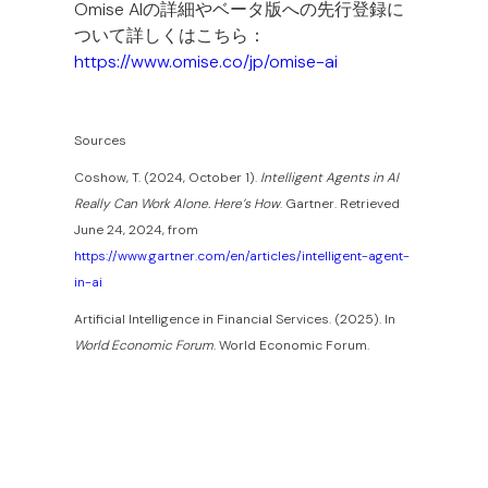
Omise AIの詳細やベータ版への先行登録に
ついて詳しくはこちら：
https://www.omise.co/jp/omise-ai
Sources
Coshow, T. (2024, October 1).
Intelligent Agents in AI
Really Can Work Alone. Here’s How
. Gartner. Retrieved
June 24, 2024, from
https://www.gartner.com/en/articles/intelligent-agent-
in-ai
Artificial Intelligence in Financial Services. (2025). In
World Economic Forum
. World Economic Forum.